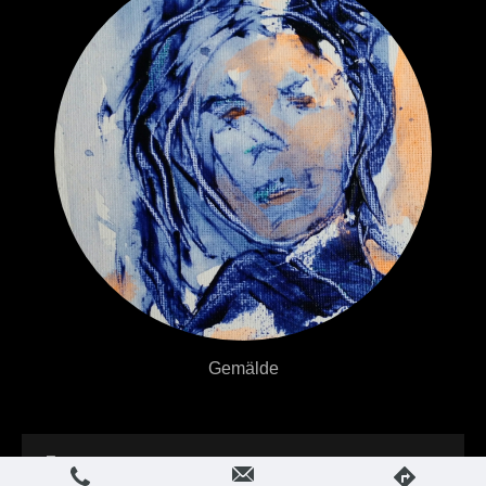
Gemälde
Login
Druckversion
|
Sitemap
Webansicht
© Wally Leiking